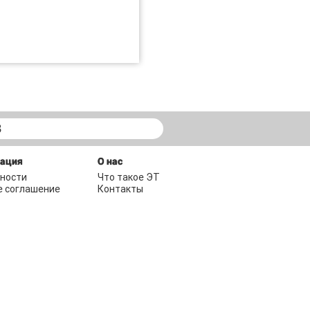
В
мация
О нас
ности
Что такое ЭТ
е соглашение
Контакты