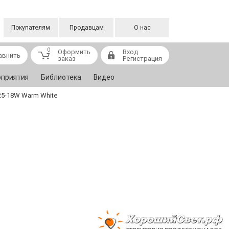
Покупателям
Продавцам
О нас
0
Оформить
Вход
авнить
заказ
Регистрация
приятия
Библиотека
Видео
25-18W Warm White