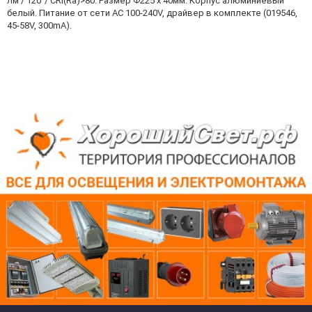
лм / 120°/ CRI(Ra)>80. Размер Ф225 x 40мм. Корпус алюминиевый
белый. Питание от сети AC 100-240V, драйвер в комплекте (019546,
45-58V, 300mA).