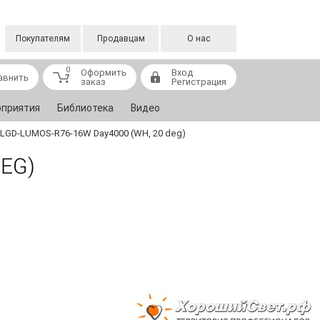
Покупателям
Продавцам
О нас
0
Оформить
Вход
авнить
заказ
Регистрация
приятия
Библиотека
Видео
LGD-LUMOS-R76-16W Day4000 (WH, 20 deg)
EG)