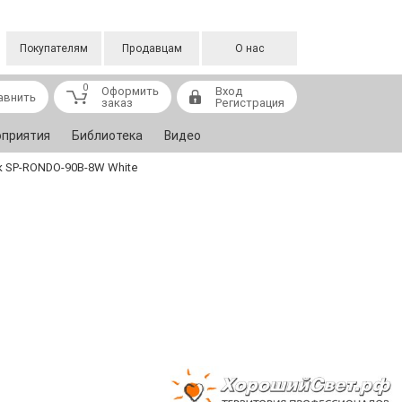
Покупателям
Продавцам
О нас
0
Оформить
Вход
авнить
заказ
Регистрация
приятия
Библиотека
Видео
 SP-RONDO-90B-8W White