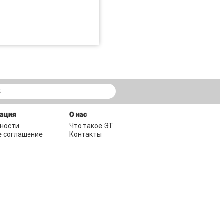
В
мация
О нас
ности
Что такое ЭТ
е соглашение
Контакты