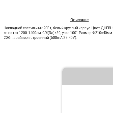
Описание
Накладной светильник 20Вт, белый круглый корпус. Цвет ДНЕВ
св.поток 1200-1400лм, CRI(Ra)>80, угол 100°. Размер Ф210x40мм
20Вт, драйвер встроенный (500mA 27-40V).