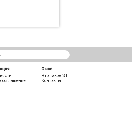
В
мация
О нас
ности
Что такое ЭТ
е соглашение
Контакты