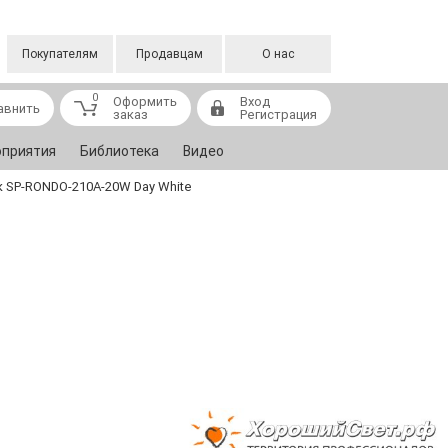
Покупателям
Продавцам
О нас
0
Оформить
Вход
авнить
заказ
Регистрация
приятия
Библиотека
Видео
 SP-RONDO-210A-20W Day White