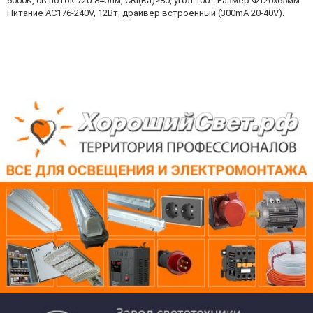
6000K, св.поток 720-840лм, CRI(Ra)>80, угол 100°. Размер Ф120x65мм.
Питание AC176-240V, 12Вт, драйвер встроенный (300mA 20-40V).