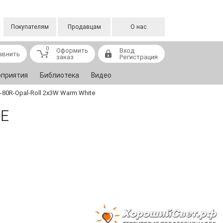
Покупателям
Продавцам
О нас
0
Оформить
Вход
авнить
заказ
Регистрация
приятия
Библиотека
Видео
-80R-Opal-Roll 2x3W Warm White
TE