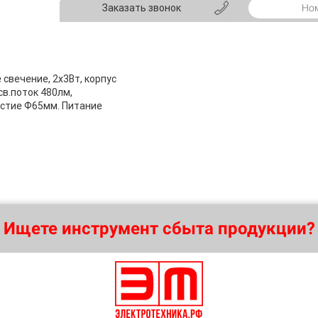
Заказать звонок
свечение, 2x3Вт, корпус
в.поток 480лм,
ерстие Ф65мм. Питание
Ищете инструмент сбыта продукции?