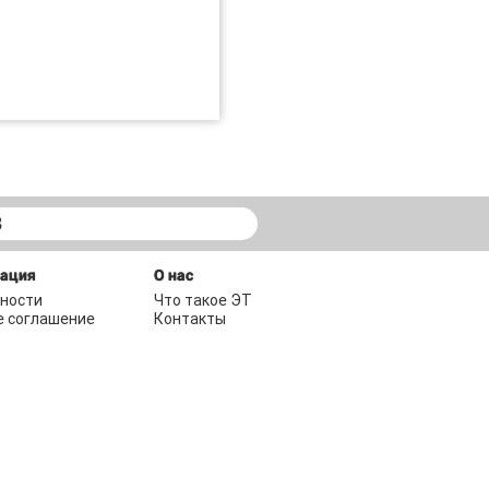
В
мация
О нас
ности
Что такое ЭТ
е соглашение
Контакты