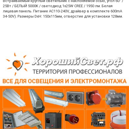
Встраиваемый круглый светильник с наклоняемой осью, угол 60° /
25Вт / БЕЛЫЙ 5000K / светодиод 1x25W CREE / 1950 лм. Белая
лицевая панель. Питание AC110-240V, драйвер в комплекте 600mA
34-50V). Размеры DxH: 150х115мм, отверстие для установки 128мм.