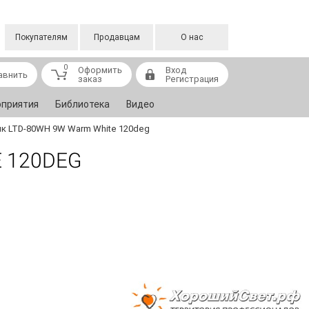
Покупателям
Продавцам
О нас
0
Оформить
Вход
авнить
заказ
Регистрация
приятия
Библиотека
Видео
к LTD-80WH 9W Warm White 120deg
 120DEG