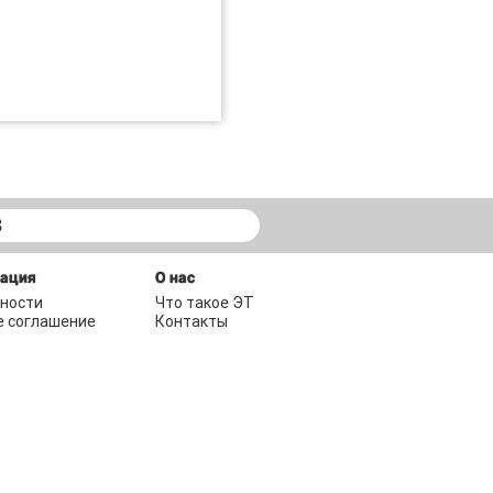
В
мация
О нас
ности
Что такое ЭТ
е соглашение
Контакты