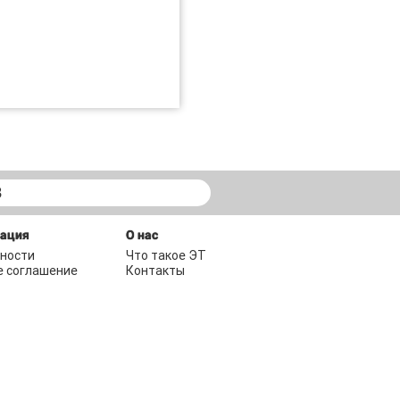
В
мация
О нас
ности
Что такое ЭТ
е соглашение
Контакты