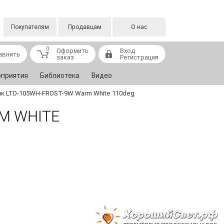
Покупателям
Продавцам
О нас
0
Оформить
Вход
авнить
заказ
Регистрация
приятия
Библиотека
Видео
к LTD-105WH-FROST-9W Warm White 110deg
M WHITE