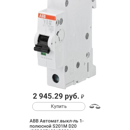
2 945.29 руб.
₽
Купить
ABB Автомат.выкл-ль 1-
полюсной S201M D20