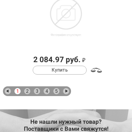
2 084.97 руб.
₽
Купить
1
2
3
4
5
Не нашли нужный товар?
Поставщики с Вами свяжутся!