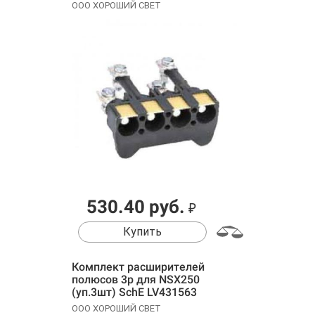
CHINT 844971
ООО ХОРОШИЙ СВЕТ
530.40 руб.
₽
Купить
Комплект расширителей
полюсов 3p для NSX250
(уп.3шт) SchE LV431563
ООО ХОРОШИЙ СВЕТ