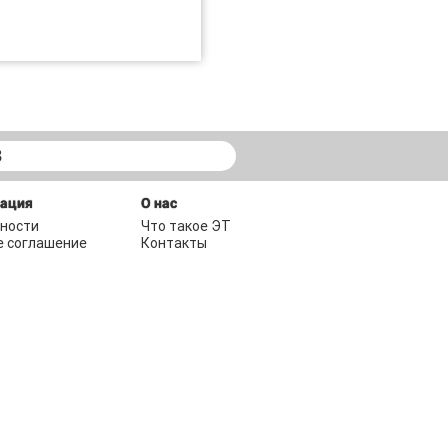
В
мация
О нас
ности
Что такое ЭТ
е соглашение
Контакты