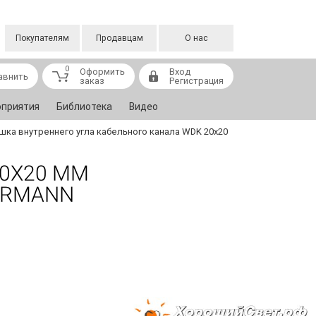
Покупателям
Продавцам
О нас
0
Оформить
Вход
авнить
заказ
Регистрация
приятия
Библиотека
Видео
ка внутреннего угла кабельного канала WDK 20x20
20X20 ММ
TERMANN