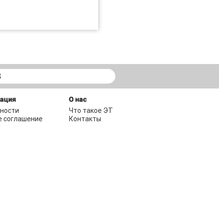
В
мация
О нас
ности
Что такое ЭТ
е соглашение
Контакты