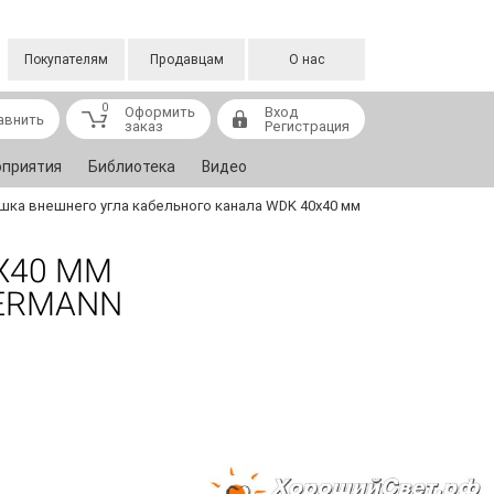
Покупателям
Продавцам
О нас
0
Оформить
Вход
авнить
заказ
Регистрация
приятия
Библиотека
Видео
ка внешнего угла кабельного канала WDK 40x40 мм
X40 ММ
TERMANN