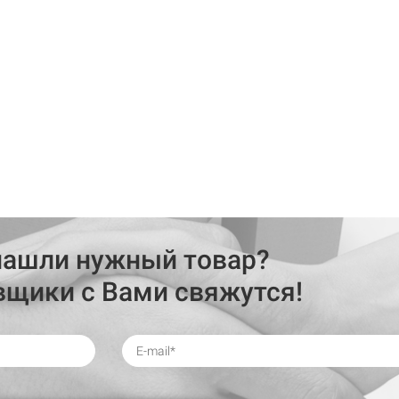
нашли нужный товар?
вщики с Вами свяжутся!