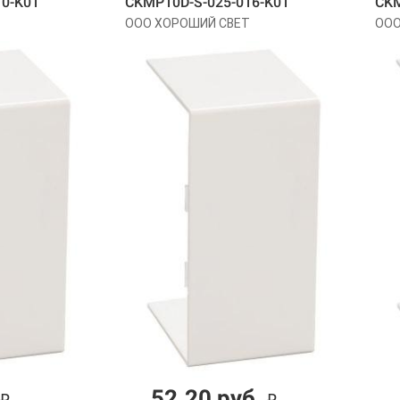
10-K01
CKMP10D-S-025-016-K01
CKM
ООО ХОРОШИЙ СВЕТ
ООО
52.20 руб.