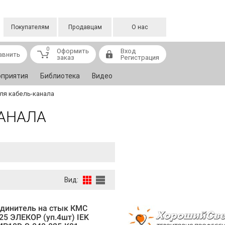
Покупателям
Продавцам
О нас
0
Оформить
Вход
авнить
заказ
Регистрация
приятия
Библиотека
Видео
ля кабель-канала
КАНАЛА
Вид:
динитель на стык КМС
25 ЭЛЕКОР (уп.4шт) IEK