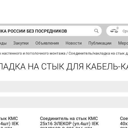
0
ИКА РОССИИ БЕЗ ПОСРЕДНИКОВ
Ср
нды
Закупки
Объявления
Новости
Публикации
Меро
 настенного и потолочного монтажа
/
Соединитель/накладка на стык д
АДКА НА СТЫК ДЛЯ КАБЕЛЬ-
стык КМС
Соединитель на стык КМС
Сое
4шт) IEK
25х16 ЭЛЕКОР (уп.4шт) IEK
40х