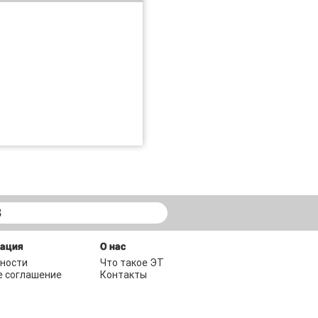
В
мация
О нас
ности
Что такое ЭТ
е соглашение
Контакты