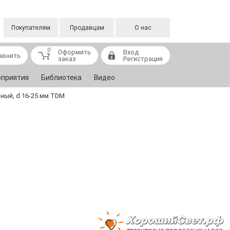
Покупателям
Продавцам
О нас
0
Оформить
Вход
авнить
заказ
Регистрация
приятия
Библиотека
Видео
ный, d 16-25 мм TDM