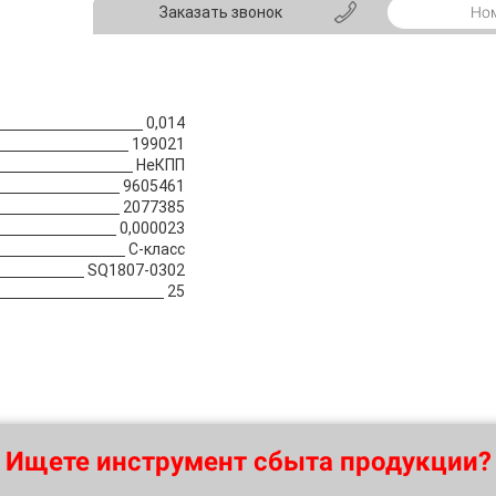
Заказать звонок
0,014
199021
НеКПП
9605461
2077385
0,000023
C-класс
SQ1807-0302
25
Ищете инструмент сбыта продукции?