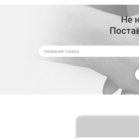
Не 
Поста