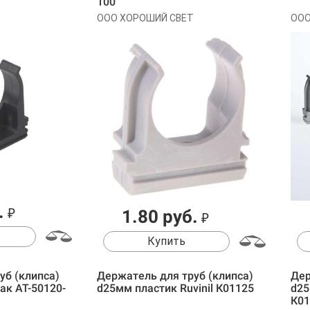
100
ООО ХОРОШИЙ СВЕТ
ООО
.
₽
1.80 руб.
₽
Купить
уб (клипса)
Держатель для труб (клипса)
Дер
ак АТ-50120-
d25мм пластик Ruvinil К01125
d25
К0