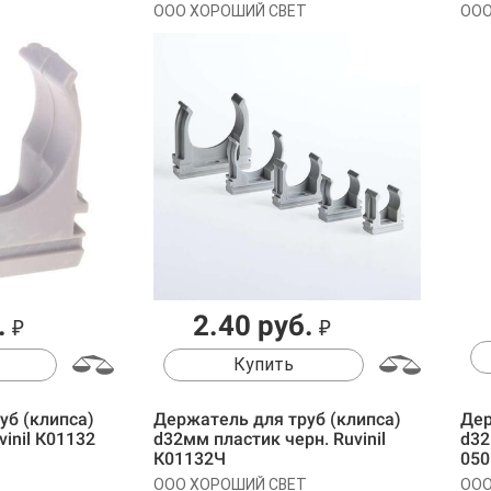
ООО ХОРОШИЙ СВЕТ
ООО
.
2.40 руб.
₽
₽
Купить
уб (клипса)
Держатель для труб (клипса)
Дер
inil К01132
d32мм пластик черн. Ruvinil
d32
К01132Ч
050
ООО ХОРОШИЙ СВЕТ
ООО