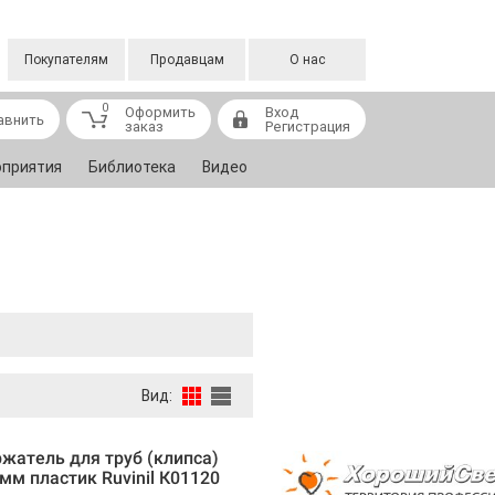
Покупателям
Продавцам
О нас
0
Оформить
Вход
авнить
заказ
Регистрация
приятия
Библиотека
Видео
Вид:
жатель для труб (клипса)
мм пластик Ruvinil К01120