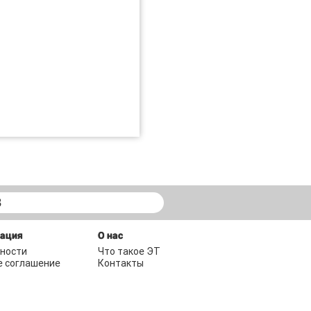
В
мация
О нас
ности
Что такое ЭТ
е соглашение
Контакты