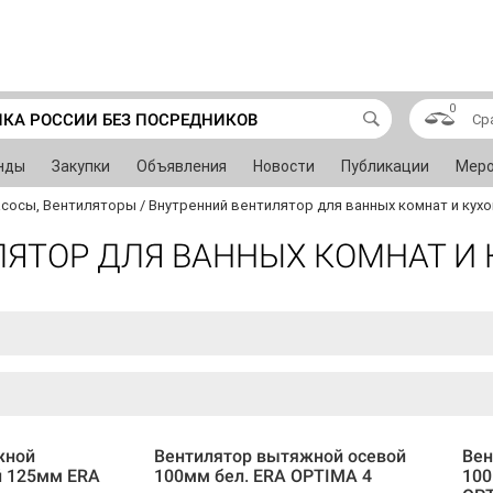
0
ИКА РОССИИ БЕЗ ПОСРЕДНИКОВ
Ср
нды
Закупки
Объявления
Новости
Публикации
Меро
асосы, Вентиляторы
/
Внутренний вентилятор для ванных комнат и кухо
ЯТОР ДЛЯ ВАННЫХ КОМНАТ И 
жной
Вентилятор вытяжной осевой
Вен
й 125мм ERA
100мм бел. ERA OPTIMA 4
100