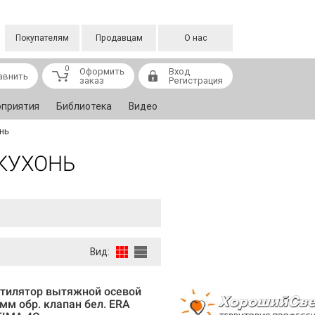
Покупателям
Продавцам
О нас
0
Оформить
Вход
авнить
заказ
Регистрация
приятия
Библиотека
Видео
нь
КУХОНЬ
Вид:
тилятор вытяжной осевой
мм обр. клапан бел. ERA