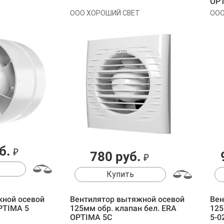
OPT
ООО ХОРОШИЙ СВЕТ
ООО
б.
₽
780 руб.
₽
Купить
жной осевой
Вентилятор вытяжной осевой
Вен
PTIMA 5
125мм обр. клапан бел. ERA
125
OPTIMA 5C
5-0