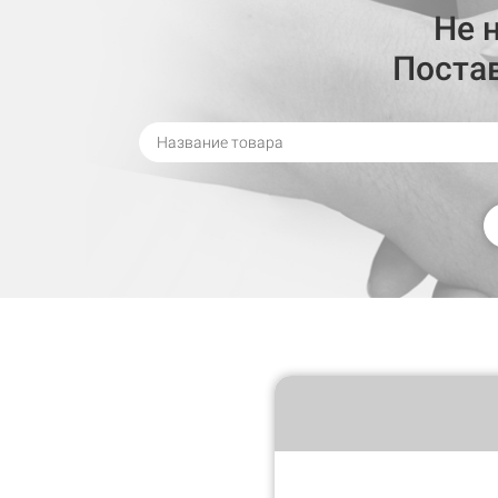
Не 
Поста