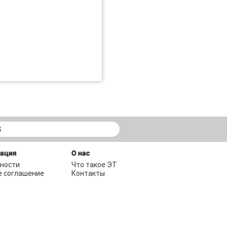
В
мация
О нас
ности
Что такое ЭТ
е соглашение
Контакты