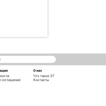
В
мация
О нас
ности
Что такое ЭТ
е соглашение
Контакты