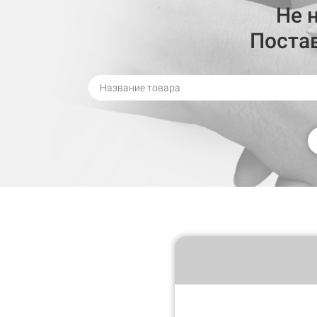
Не 
Поста