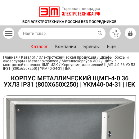
ВСЯ ЭЛЕКТРОТЕХНИКА РОССИИ БЕЗ ПОСРЕДНИКОВ
0
Каталог
Компании
Бренды
Еще
Главная
/
Каталог
/
Электротехническая продукция
/
Шкафы, боксы и
аксессуары
/
Металлокорпуса
/
Металлокорпуса ИЭК
/
Щиты с
монтажной панелью ЩМП ИЭК
/
Корпус металлический ЩМП-4-0 36 УХЛ3
IP31 (800x650x250) | YKM40-04-31 | IEK
КОРПУС МЕТАЛЛИЧЕСКИЙ ЩМП-4-0 36
УХЛ3 IP31 (800X650X250) | YKM40-04-31 | IEK