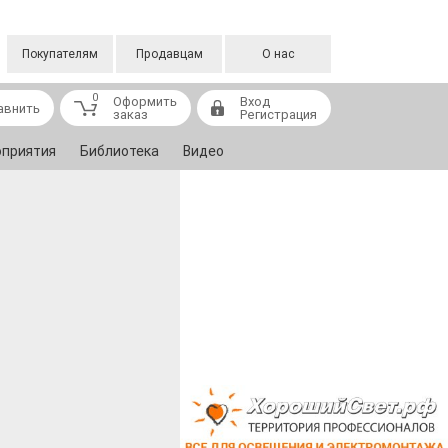
Покупателям
Продавцам
О нас
0
Оформить
Вход
авнить
заказ
Регистрация
приятия
Библиотека
Видео