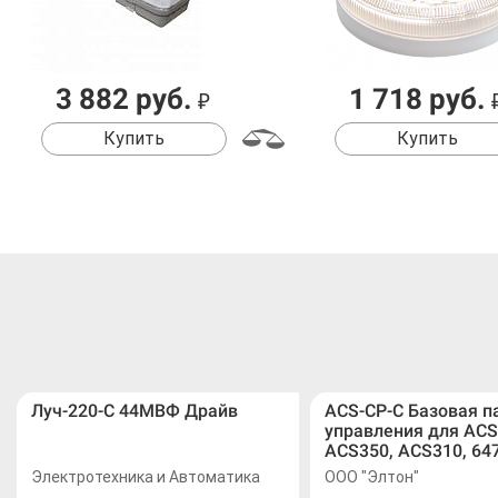
3 882 руб.
1 718 руб.
₽
Купить
Купить
Луч-220-С 44МВФ Драйв
ACS-CP-C Базовая п
управления для ACS
ACS350, ACS310, 64
Электротехника и Автоматика
ООО "Элтон"