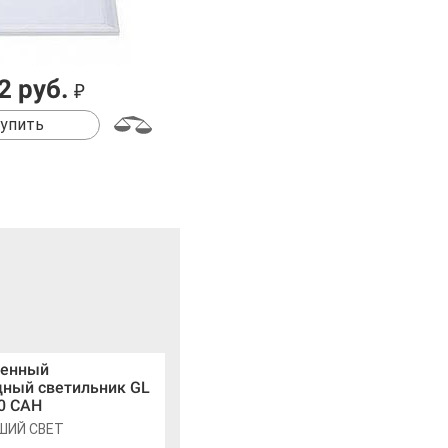
2 руб.
₽
упить
енный
дный светильник GL
0 САН
ШИЙ СВЕТ