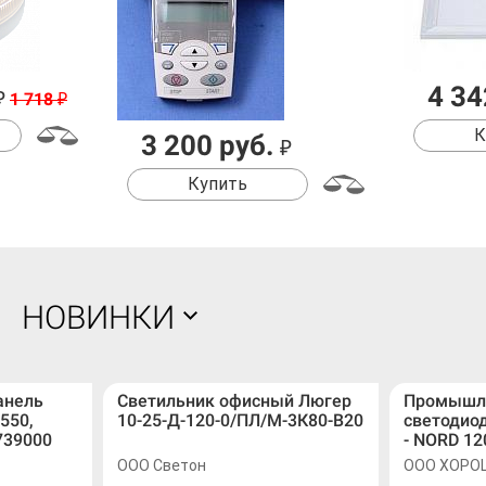
4 34
₽
1 718
₽
К
3 200 руб.
₽
Купить
НОВИНКИ
анель
Светильник офисный Люгер
Промышл
550,
10-25-Д-120-0/ПЛ/М-3К80-В20
светодио
739000
- NORD 12
ООО Светон
ООО ХОРО