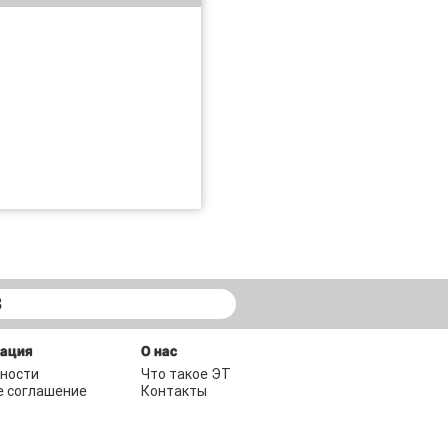
В
мация
О нас
ности
Что такое ЭТ
е соглашение
Контакты