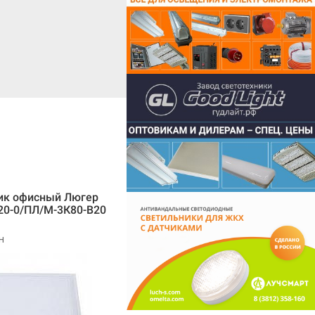
ик офисный Люгер
20-0/ПЛ/М-3К80-В20
н