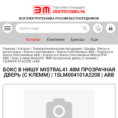
ВСЯ ЭЛЕКТРОТЕХНИКА РОССИИ БЕЗ ПОСРЕДНИКОВ
0
Каталог
Компании
Бренды
Еще
Главная
/
Каталог
/
Электротехническая продукция
/
Шкафы, боксы и
аксессуары
/
Боксы пластиковые
/
Боксы пластиковые ABB
/
Корпуса и
боксы пластиковые ABB
/
Корпуса и боксы пластиковые Mistral IP41
ABB
/
Бокс в нишу Mistral41 48М прозрачная дверь (c клемм) |
1SLM004101A2208 | ABB
БОКС В НИШУ MISTRAL41 48М ПРОЗРАЧНАЯ
ДВЕРЬ (C КЛЕММ) | 1SLM004101A2208 | ABB